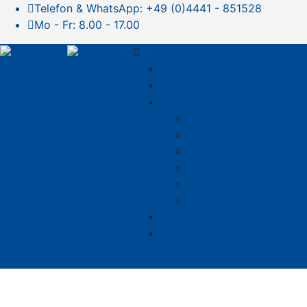
Telefon & WhatsApp: +49 (0)4441 - 851528
Mo - Fr: 8.00 - 17.00
HOME
VERSICHERUNG
ANGEBOT ANFORDERN
Can Am Spyder
Can Am Ryker
Can Am Pulse & Origin
Can Am Canyon
Quad / ATV
Side by Side
EXPERTEN-TEAM
KONTAKT